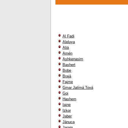
Al Fadi
Aleluya
Aliá
Amén
Ashkenasim
Bashert
Bobe
Brajá
Fajme
Gmar Jatimá Tová
Goi
Hashem
Iajne
Izkor
Jaber
Jánuca
Jaram