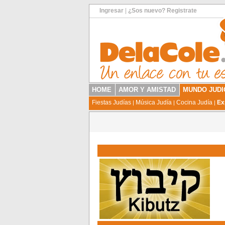
Ingresar
|
¿Sos nuevo? Registrate
HOME
AMOR Y AMISTAD
MUNDO JUDI
Fiestas Judías
Música Judía
Cocina Judía
Ex
|
|
|