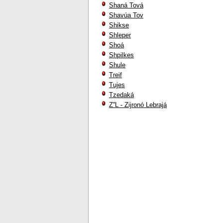
Shaná Tová
Shavúa Tov
Shikse
Shleper
Shoá
Shpilkes
Shule
Treif
Tujes
Tzedaká
Z''L - Zijronó Lebrajá