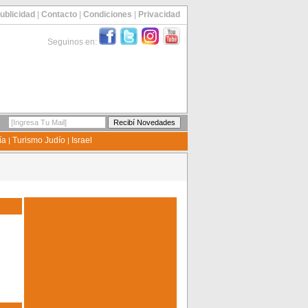
ublicidad
|
Contacto
|
Condiciones
|
Privacidad
Seguinos en:
ía
Turismo Judío
Israel
|
|