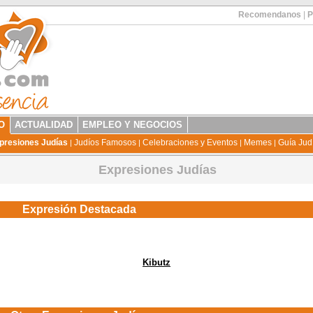
Recomendanos
|
P
O
ACTUALIDAD
EMPLEO Y NEGOCIOS
presiones Judías
Judíos Famosos
Celebraciones y Eventos
Memes
Guía Jud
|
|
|
|
Expresiones Judías
Expresión Destacada
Kibutz