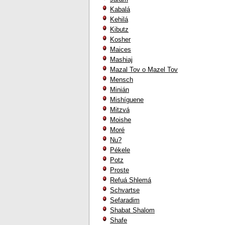
Kabalá
Kehilá
Kibutz
Kosher
Maices
Mashiaj
Mazal Tov o Mazel Tov
Mensch
Minián
Mishíguene
Mitzvá
Moishe
Moré
Nu?
Pékele
Potz
Proste
Refuá Shlemá
Schvartse
Sefaradim
Shabat Shalom
Shafe