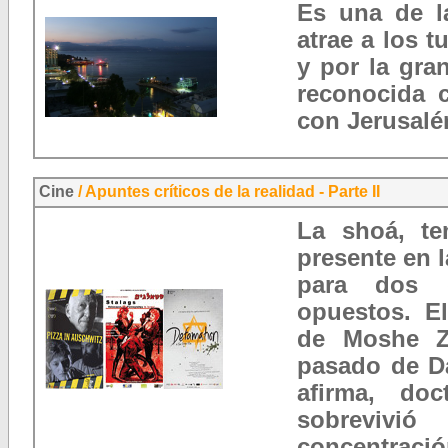
Es una de l
atrae a los t
y por la gran
reconocida 
con Jerusalé
Cine
/
Apuntes críticos de la realidad - Parte II
La shoá, te
presente en l
para dos d
opuestos. E
de Moshe Zi
pasado de D
afirma, do
sobreviv
concentraci