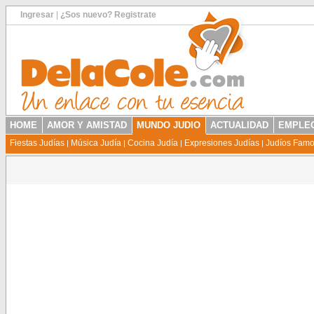
Ingresar
|
¿Sos nuevo? Registrate
HOME
AMOR Y AMISTAD
MUNDO JUDIO
ACTUALIDAD
EMPLEO
Fiestas Judías
Música Judía
Cocina Judía
Expresiones Judías
Judíos Fam
|
|
|
|