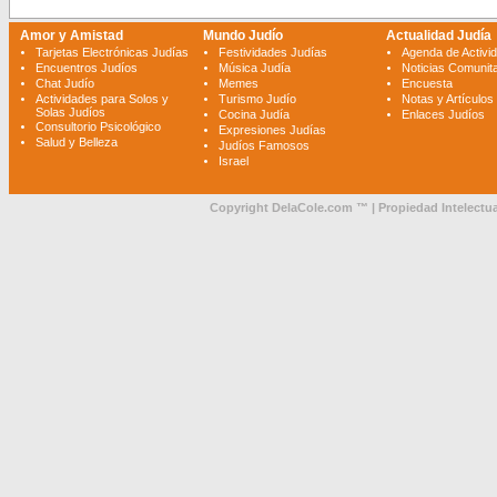
Amor y Amistad
Mundo Judío
Actualidad Judía
Tarjetas Electrónicas Judías
Festividades Judías
Agenda de Activi
Encuentros Judíos
Música Judía
Noticias Comunita
Chat Judío
Memes
Encuesta
Actividades para Solos y
Turismo Judío
Notas y Artículos
Solas Judíos
Cocina Judía
Enlaces Judíos
Consultorio Psicológico
Expresiones Judías
Salud y Belleza
Judíos Famosos
Israel
Copyright DelaCole.com ™ | Propiedad Intelectua