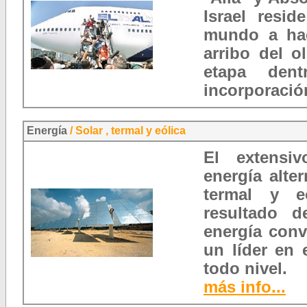
Israel resi
mundo a hac
arribo del o
etapa den
incorporación
Energía
/ Solar , termal y eólica
El extensi
energía alte
termal y e
resultado 
energía conv
un líder en 
todo nivel.
más info...