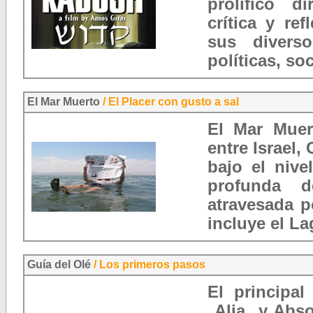
prolífico d
crítica y ref
sus divers
políticas, so
El Mar Muerto
/ El Placer con gusto a sal
El Mar Muer
entre Israel,
bajo el nive
profunda d
atravesada p
incluye el L
Guía del Olé
/ Los primeros pasos
El principal
Alia y Absor