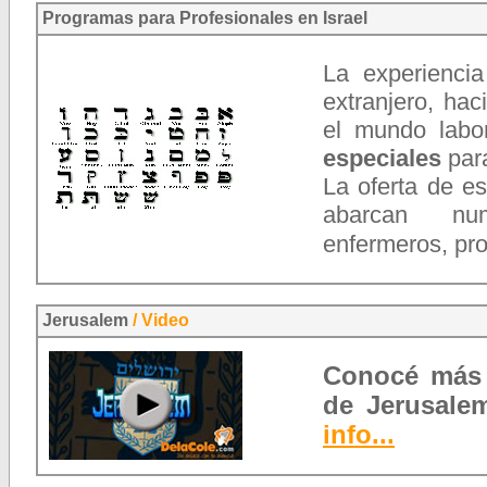
Programas para Profesionales en Israel
La experiencia
extranjero, ha
el mundo labor
especiales
para
La oferta de e
abarcan num
enfermeros, pr
Jerusalem
/ Video
Conocé más s
de Jerusale
info...