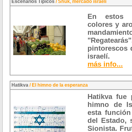
Escenarios Típicos
/
Shuk, mercado israelí
En estos r
colores y ar
mandamie
"Regateará
pintorescos 
israelí.
más info...
Hatikva
/ El himno de la esperanza
Hatikva fue
himno de Is
esta función
del Estado, 
Sionista. Fr