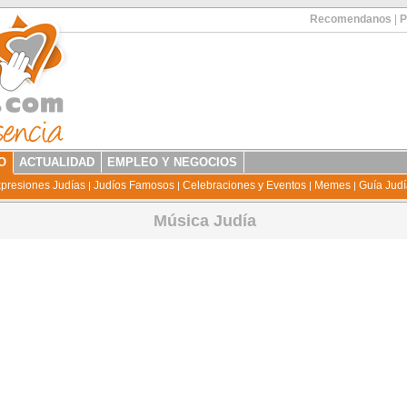
Recomendanos
|
P
O
ACTUALIDAD
EMPLEO Y NEGOCIOS
presiones Judías
Judíos Famosos
Celebraciones y Eventos
Memes
Guía Jud
|
|
|
|
Música Judía