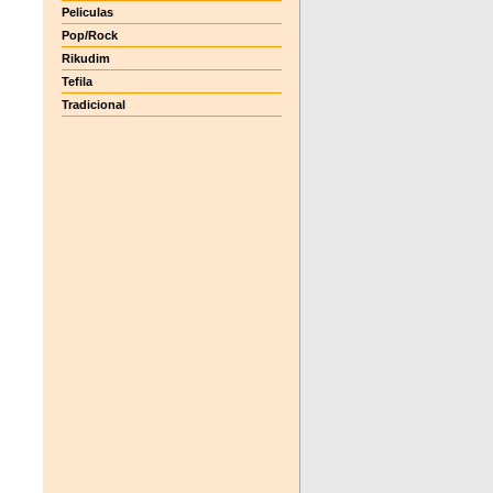
Peliculas
Pop/Rock
Rikudim
Tefila
Tradicional