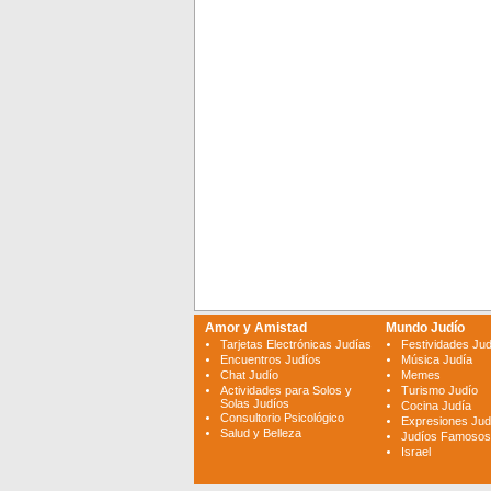
Amor y Amistad
Mundo Judío
Tarjetas Electrónicas Judías
Festividades Ju
Encuentros Judíos
Música Judía
Chat Judío
Memes
Actividades para Solos y
Turismo Judío
Solas Judíos
Cocina Judía
Consultorio Psicológico
Expresiones Jud
Salud y Belleza
Judíos Famosos
Israel