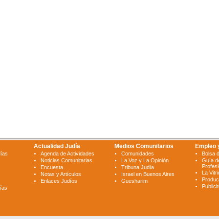
Actualidad Judía
Medios Comunitarios
Empleo 
días
Agenda de Actividades
Comunidades
Bolsa 
Noticias Comunitarias
La Voz y La Opinión
Guía d
Profes
Encuesta
Tribuna Judía
La Vitr
Notas y Artículos
Israel en Buenos Aires
Produc
Enlaces Judíos
Guesharim
Publici
ías