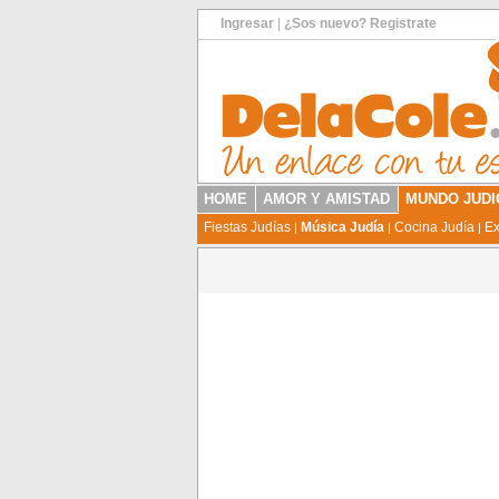
Ingresar
|
¿Sos nuevo? Registrate
HOME
AMOR Y AMISTAD
MUNDO JUDI
Fiestas Judías
Música Judía
Cocina Judía
Ex
|
|
|