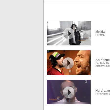
Mejake
Por Rita
Ani Yehud
Por Kobi Oz, 
Jeremy Kapla
Harei at m
Por Shlomi 