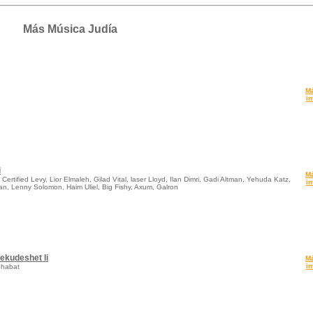
Más Música Judía
M
in
i
M
Certified Levy, Lior Elmaleh, Gilad Vital, laser Lloyd, Ilan Dimri, Gadi Altman, Yehuda Katz,
in
n, Lenny Solomon, Haim Uliel, Big Fishy, Axum, Galron
ekudeshet li
M
in
Shabat