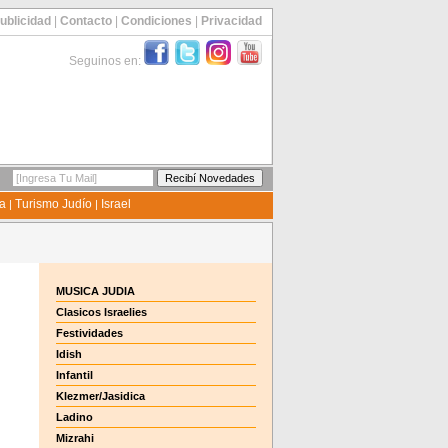
ublicidad
|
Contacto
|
Condiciones
|
Privacidad
Seguinos en:
ía
Turismo Judío
Israel
|
|
MUSICA JUDIA
Clasicos Israelies
Festividades
Idish
Infantil
Klezmer/Jasidica
Ladino
Mizrahi