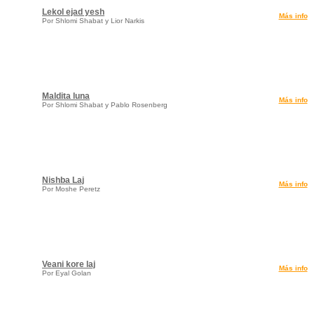
Lekol ejad yesh
Más info
Por Shlomi Shabat y Lior Narkis
Maldita luna
Más info
Por Shlomi Shabat y Pablo Rosenberg
Nishba Laj
Más info
Por Moshe Peretz
Veani kore laj
Más info
Por Eyal Golan