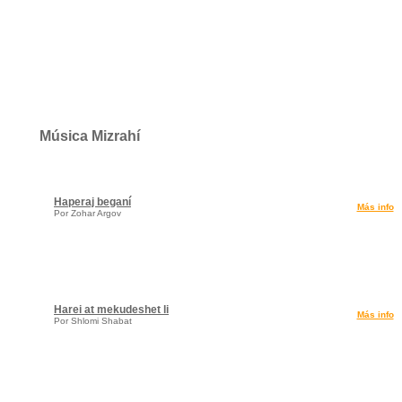
Música Mizrahí
Haperaj beganí
Más info
Por Zohar Argov
Harei at mekudeshet li
Más info
Por Shlomi Shabat