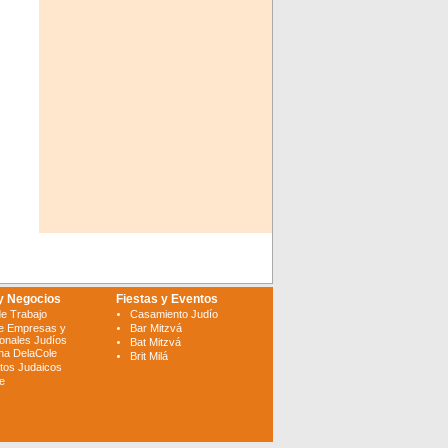
y Negocios
Fiestas y Eventos
de Trabajo
Casamiento Judío
e Empresas y
Bar Mitzvá
ionales Judíos
Bat Mitzvá
ina DelaCole
Brit Milá
tos Judaicos
te