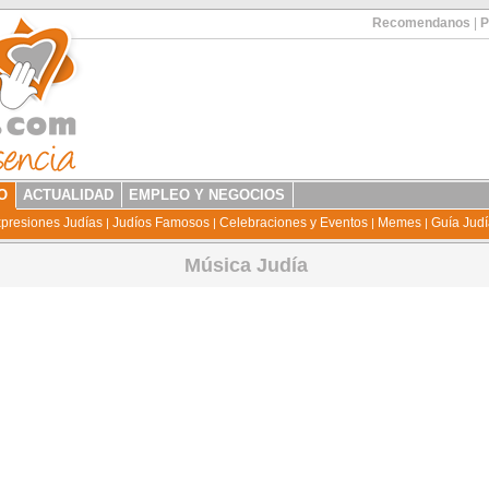
Recomendanos
|
P
O
ACTUALIDAD
EMPLEO Y NEGOCIOS
presiones Judías
Judíos Famosos
Celebraciones y Eventos
Memes
Guía Jud
|
|
|
|
Música Judía