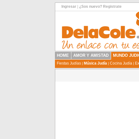
Ingresar
|
¿Sos nuevo? Registrate
HOME
AMOR Y AMISTAD
MUNDO JUDI
Fiestas Judías
Música Judía
Cocina Judía
Ex
|
|
|