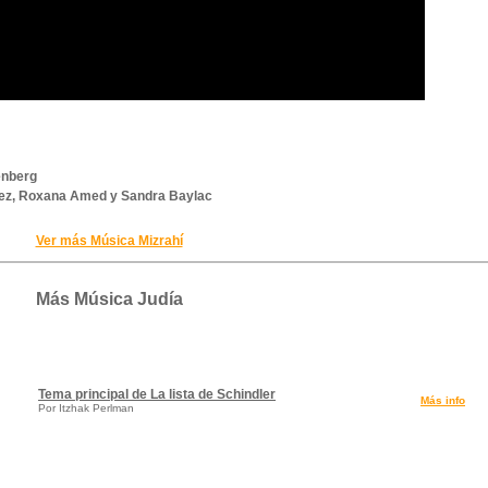
enberg
pez, Roxana Amed y Sandra Baylac
Ver más Música Mizrahí
Más Música Judía
Tema principal de La lista de Schindler
Más info
Por Itzhak Perlman