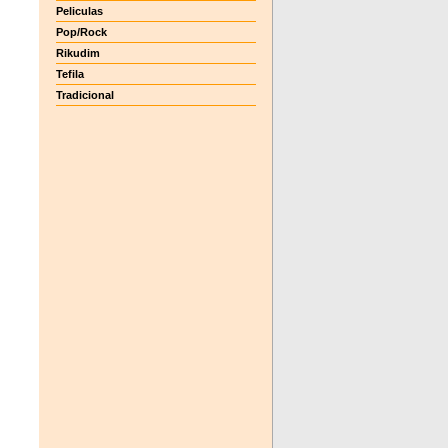
Peliculas
Pop/Rock
Rikudim
Tefila
Tradicional