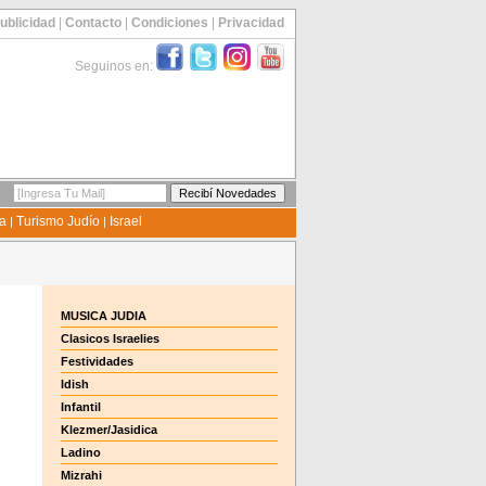
ublicidad
|
Contacto
|
Condiciones
|
Privacidad
Seguinos en:
ía
Turismo Judío
Israel
|
|
MUSICA JUDIA
Clasicos Israelies
Festividades
Idish
Infantil
Klezmer/Jasidica
Ladino
Mizrahi