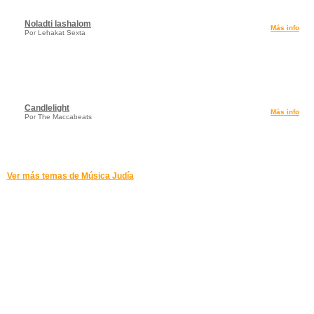
Noladti lashalom
Más info
Por Lehakat Sexta
Candlelight
Más info
Por The Maccabeats
Ver más temas de Música Judía