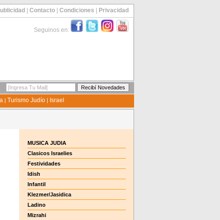
ublicidad
|
Contacto
|
Condiciones
|
Privacidad
Seguinos en:
ía
Turismo Judío
Israel
|
|
MUSICA JUDIA
Clasicos Israelies
Festividades
Idish
Infantil
Klezmer/Jasidica
Ladino
Mizrahi