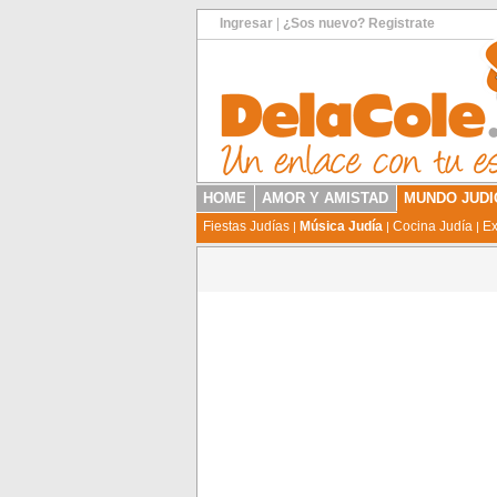
Ingresar
|
¿Sos nuevo? Registrate
HOME
AMOR Y AMISTAD
MUNDO JUDI
Fiestas Judías
Música Judía
Cocina Judía
Ex
|
|
|