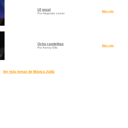
Uf gozal
Más info
Por Alejandro Lerner
Ocho candelitas
Más info
Por Kenny Ellis
Ver más temas de Música Judía