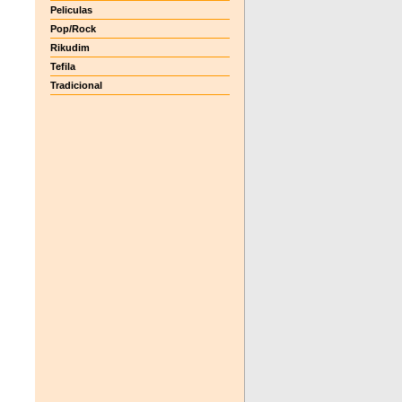
Peliculas
Pop/Rock
Rikudim
Tefila
Tradicional