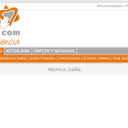
Recomendanos
|
P
O
ACTUALIDAD
EMPLEO Y NEGOCIOS
presiones Judías
Judíos Famosos
Celebraciones y Eventos
Memes
Guía Jud
|
|
|
|
Música Judía