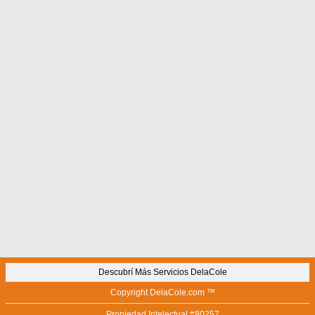
Descubrí Más Servicios DelaCole
Copyright DelaCole.com ™
Propiedad Intelectual #80257