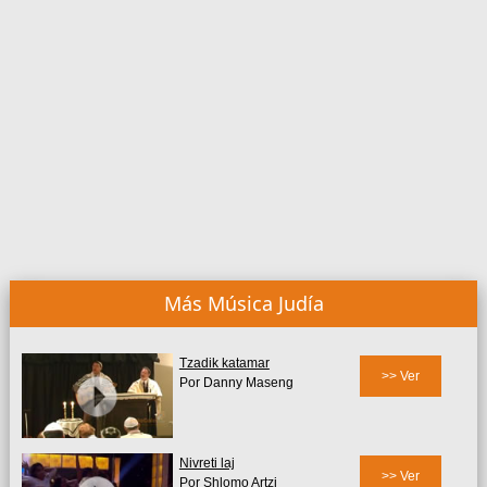
Más Música Judía
Tzadik katamar
>> Ver
Por Danny Maseng
Nivreti laj
>> Ver
Por Shlomo Artzi