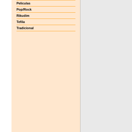
Peliculas
Pop/Rock
Rikudim
Tefila
Tradicional