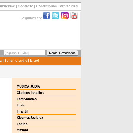
ublicidad
|
Contacto
|
Condiciones
|
Privacidad
Seguinos en:
ía
Turismo Judío
Israel
|
|
MUSICA JUDIA
Clasicos Israelies
Festividades
Idish
Infantil
Klezmer/Jasidica
Ladino
Mizrahi