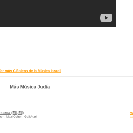
er más Clásicos de la Música Israelí
Más Música Judía
sarea (Eli, Eli)
M
in
lron, Mazi Cohen, Gali Atari