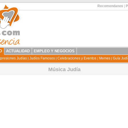
Recomendanos
|
P
O
ACTUALIDAD
EMPLEO Y NEGOCIOS
presiones Judías
Judíos Famosos
Celebraciones y Eventos
Memes
Guía Jud
|
|
|
|
Música Judía