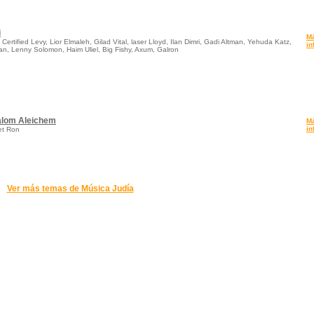
i
M
Certified Levy, Lior Elmaleh, Gilad Vital, laser Lloyd, Ilan Dimri, Gadi Altman, Yehuda Katz,
in
n, Lenny Solomon, Haim Uliel, Big Fishy, Axum, Galron
alom Aleichem
M
in
et Ron
Ver más temas de Música Judía