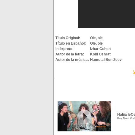
Título Original:
Ole, ole
Título en Español:
Ole, ole
Intérprete:
Izhar Cohen
Autor de la letra:
Kobi Oshrat
Autor de la música:
Hamutal Ben Zeev
V
Halijá leCe
Por Nurit Ga