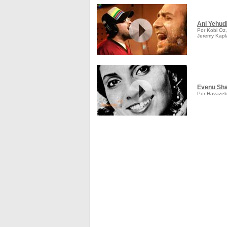
Ani Yehud
Por Kobi Oz, 
Jeremy Kapla
Evenu Sh
Por Havazel