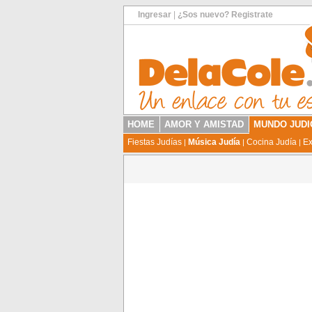
Ingresar
|
¿Sos nuevo? Registrate
HOME
AMOR Y AMISTAD
MUNDO JUDI
Fiestas Judías
Música Judía
Cocina Judía
Ex
|
|
|