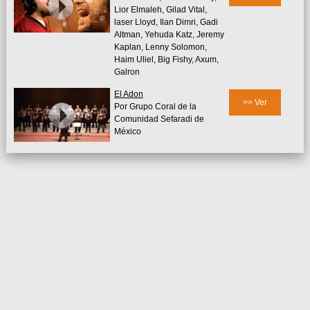
Lior Elmaleh, Gilad Vital,
laser Lloyd, Ilan Dimri, Gadi
Altman, Yehuda Katz, Jeremy
Kaplan, Lenny Solomon,
Haim Uliel, Big Fishy, Axum,
Galron
El Adon
>> Ver
Por Grupo Coral de la
Comunidad Sefaradi de
México