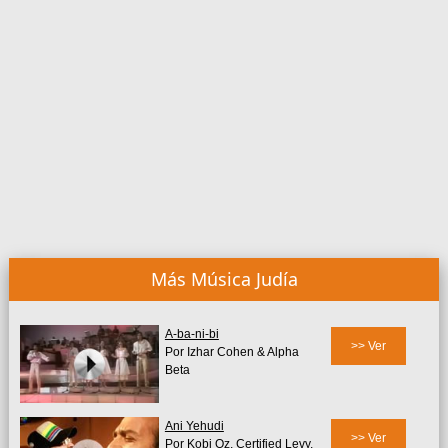
Más Música Judía
A-ba-ni-bi
>> Ver
Por Izhar Cohen & Alpha
Beta
Ani Yehudi
>> Ver
Por Kobi Oz, Certified Levy,