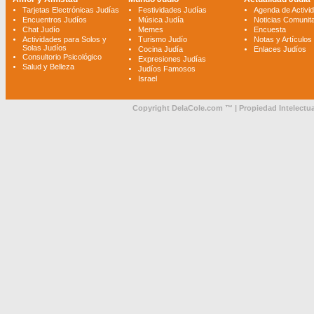
Tarjetas Electrónicas Judías
Festividades Judías
Agenda de Activi
Encuentros Judíos
Música Judía
Noticias Comunita
Chat Judío
Memes
Encuesta
Actividades para Solos y
Turismo Judío
Notas y Artículos
Solas Judíos
Cocina Judía
Enlaces Judíos
Consultorio Psicológico
Expresiones Judías
Salud y Belleza
Judíos Famosos
Israel
Copyright DelaCole.com ™ | Propiedad Intelectua