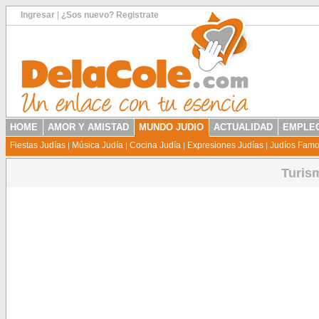
Ingresar
|
¿Sos nuevo? Registrate
HOME
AMOR Y AMISTAD
MUNDO JUDIO
ACTUALIDAD
EMPLEO
Fiestas Judías
Música Judía
Cocina Judía
Expresiones Judías
Judíos Fam
|
|
|
|
Turis