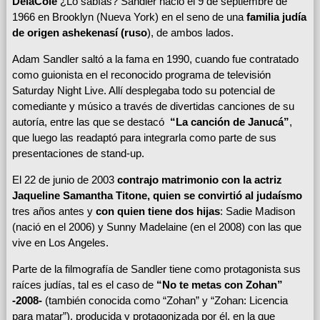
DelaCole
¿Lo sabías? Sandler nació el 9 de septiembre de
1966 en Brooklyn (Nueva York) en el seno de una
familia judía
de origen ashekenasí (ruso
), de ambos lados.
Adam Sandler saltó a la fama en 1990, cuando fue contratado
como guionista en el reconocido programa de televisión
Saturday Night Live. Allí desplegaba todo su potencial de
comediante y músico a través de divertidas canciones de su
autoría, entre las que se destacó
“La canción de Janucá”
,
que luego las readaptó para integrarla como parte de sus
presentaciones de stand-up.
El 22 de junio de 2003
contrajo matrimonio con la actriz
Jaqueline Samantha Titone, quien se convirtió al judaísmo
tres años antes y
con quien tiene dos hijas
: Sadie Madison
(nació en el 2006) y Sunny Madelaine (en el 2008) con las que
vive en Los Angeles.
Parte de la filmografía de Sandler tiene como protagonista sus
raíces judías, tal es el caso de
“No te metas con Zohan”
-2008-
(también conocida como “Zohan” y “Zohan: Licencia
para matar”), producida y protagonizada por él, en la que