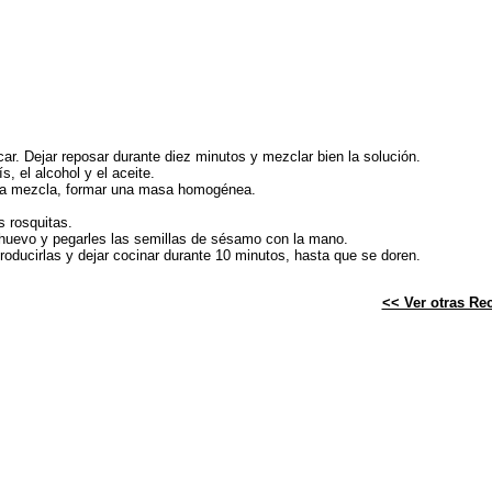
úcar. Dejar reposar durante diez minutos y mezclar bien la solución.
s, el alcohol y el aceite.
n la mezcla, formar una masa homogénea.
s rosquitas.
 huevo y pegarles las semillas de sésamo con la mano.
ntroducirlas y dejar cocinar durante 10 minutos, hasta que se doren.
<< Ver otras Re