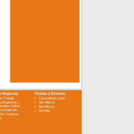
y Negocios
Fiestas y Eventos
de Trabajo
Casamiento Judío
e Empresas y
Bar Mitzvá
ionales Judíos
Bat Mitzvá
ina DelaCole
Brit Milá
tos Judaicos
te