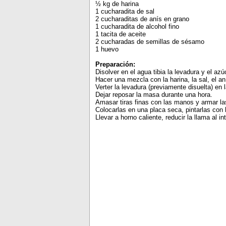
½ kg de harina
1 cucharadita de sal
2 cucharaditas de anís en grano
1 cucharadita de alcohol fino
1 tacita de aceite
2 cucharadas de semillas de sésamo
1 huevo
Preparación:
Disolver en el agua tibia la levadura y el az
Hacer una mezcla con la harina, la sal, el aní
Verter la levadura (previamente disuelta) e
Dejar reposar la masa durante una hora.
Amasar tiras finas con las manos y armar la
Colocarlas en una placa seca, pintarlas con
Llevar a horno caliente, reducir la llama al i