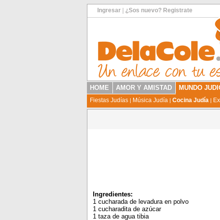
Ingresar
|
¿Sos nuevo? Registrate
HOME
AMOR Y AMISTAD
MUNDO JUDI
Fiestas Judías
Música Judía
Cocina Judía
Ex
|
|
|
Ingredientes:
1 cucharada de levadura en polvo
1 cucharadita de azúcar
1 taza de agua tibia