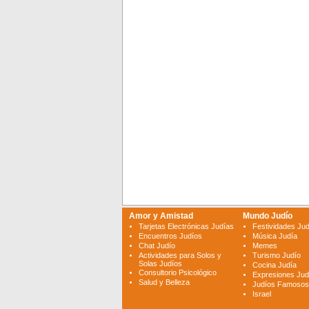
Amor y Amistad
Mundo Judío
Tarjetas Electrónicas Judías
Festividades Ju
Encuentros Judíos
Música Judía
Chat Judío
Memes
Actividades para Solos y
Turismo Judío
Solas Judíos
Cocina Judía
Consultorio Psicológico
Expresiones Jud
Salud y Belleza
Judíos Famosos
Israel