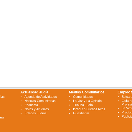
Actualidad Judía
Medios Comunitarios
Empleo 
días
Agenda de Actividades
Comunidades
Bolsa 
Noticias Comunitarias
La Voz y La Opinión
Guía d
Profes
Encuesta
Tribuna Judía
La Vitr
Notas y Artículos
Israel en Buenos Aires
Produc
Enlaces Judíos
Guesharim
Publici
ías