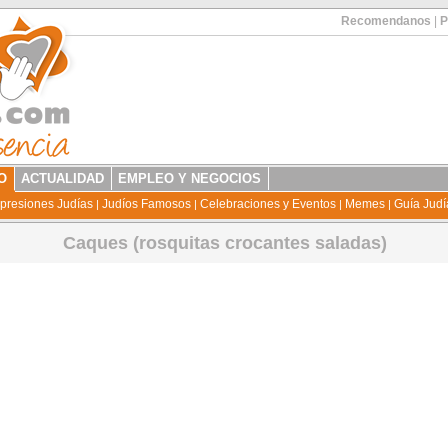
Recomendanos
|
P
O
ACTUALIDAD
EMPLEO Y NEGOCIOS
presiones Judías
Judíos Famosos
Celebraciones y Eventos
Memes
Guía Judí
|
|
|
|
Caques (rosquitas crocantes saladas)