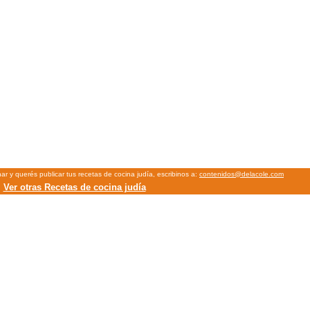
inar y querés publicar tus recetas de cocina judía, escribinos a:
contenidos@delacole.com
Ver otras Recetas de cocina judía