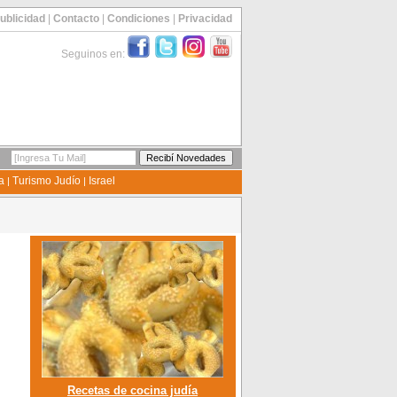
ublicidad
|
Contacto
|
Condiciones
|
Privacidad
Seguinos en:
a
Turismo Judío
Israel
|
|
Recetas de cocina judía