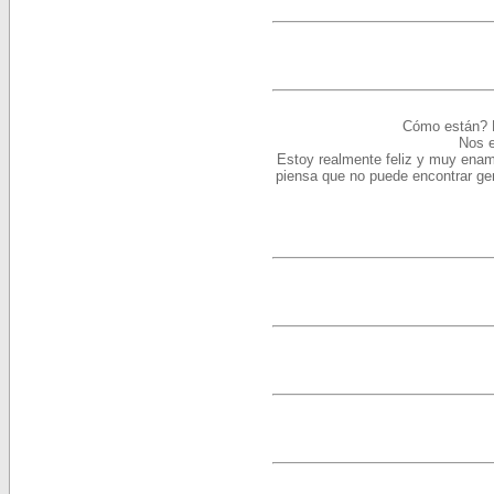
C
ómo están? L
Nos e
Estoy realmente feliz y muy enamo
piensa que no puede encontrar gen