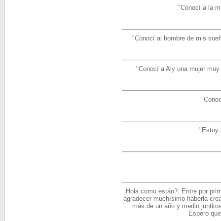
"Conocí a la m
"Conocí al hombre de mis sueño
"Conocí a Aly una mujer muy e
"Conoc
"Estoy 
Hola como están?. Entre por prim
agradecer muchísimo haberla crea
más de un año y medio juntitos.
Espero que