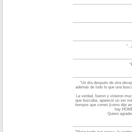
"..
"
"Un día después de otra decepc
además de todo lo que una busca,
La verdad, fueron y vinieron mu
que buscaba, apareció un ser ma
tiempos que corren (como dije an
hay HOMBR
Quiero agrade
"Mejor tarde que nunca, la verda