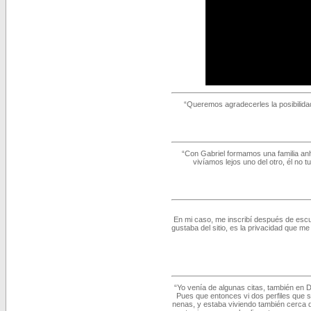
“Queremos agradecerles la posibilid
“Con Gabriel formamos una familia anhe
vivíamos lejos uno del otro, él no
En mi caso, me inscribí después de esc
gustaba del sitio, es la privacidad que 
“Yo venía de algunas citas, también en D
Pues que entonces vi dos perfiles que s
nenas, y estaba viviendo también cerca 