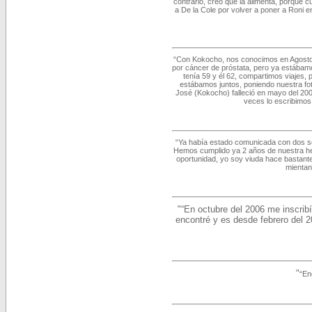
contrario, creo que la alimenta, porqu
a De la Cole por volver a poner a Roni 
“Con Kokocho, nos conocimos en Agosto 
por cáncer de próstata, pero ya estábam
tenía 59 y él 62, compartimos viajes, 
estábamos juntos, poniendo nuestra fot
José (Kokocho) falleció en mayo del 20
veces lo escribimos
“Ya había estado comunicada con dos señ
Hemos cumplido ya 2 años de nuestra herm
oportunidad, yo soy viuda hace bastant
mientan
"“En octubre del 2006 me inscrib
encontré y es desde febrero del 2
"
“En