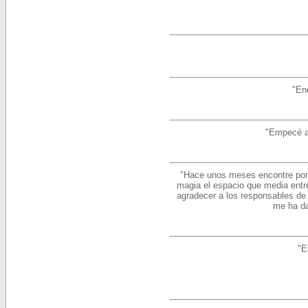
"En
"Empecé a 
"Hace unos meses encontre por 
magia el espacio que media entre
agradecer a los responsables de 
me ha da
"E