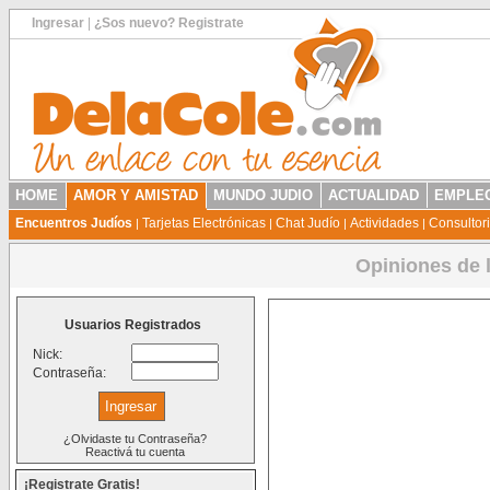
Ingresar
|
¿Sos nuevo? Registrate
HOME
AMOR Y AMISTAD
MUNDO JUDIO
ACTUALIDAD
EMPLEO
Encuentros Judíos
Tarjetas Electrónicas
Chat Judío
Actividades
Consultor
|
|
|
|
Opiniones de 
Usuarios Registrados
Nick:
Contraseña:
¿Olvidaste tu Contraseña?
Reactivá tu cuenta
¡Registrate Gratis!