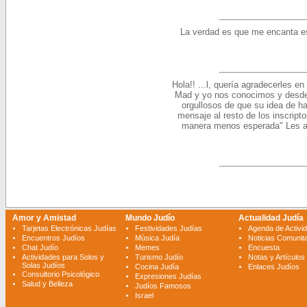
La verdad es que me encanta est
Hola!! ...l, quería agradecerles 
Mad y yo nos conocimos y desde
orgullosos de que su idea de h
mensaje al resto de los inscripto
manera menos esperada" Les a
Amor y Amistad
Mundo Judío
Actualidad Judía
Tarjetas Electrónicas Judías
Festividades Judías
Agenda de Activi
Encuentros Judíos
Música Judía
Noticias Comunita
Chat Judío
Memes
Encuesta
Actividades para Solos y
Turismo Judío
Notas y Artículos
Solas Judíos
Cocina Judía
Enlaces Judíos
Consultorio Psicológico
Expresiones Judías
Salud y Belleza
Judíos Famosos
Israel