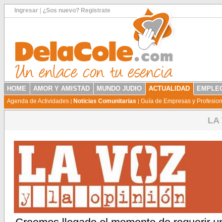
Ingresar
|
¿Sos nuevo? Registrate
HOME
AMOR Y AMISTAD
MUNDO JUDIO
ACTUALIDAD
EMPLEO
Agenda de Actividades
Noticias Comunitarias
Guía de Empresas y Profesio
|
|
LA 