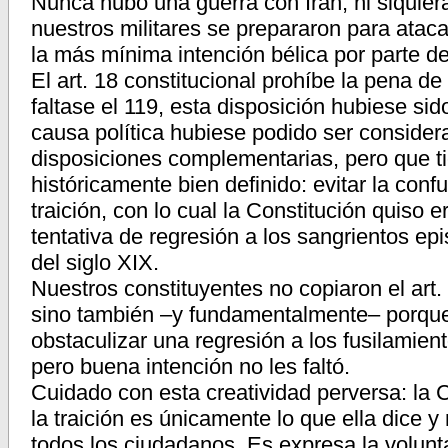
Nunca hubo una guerra con Irán, ni siquier
nuestros militares se prepararon para ataca
la más mínima intención bélica por parte d
El art. 18 constitucional prohíbe la pena de
faltase el 119, esta disposición hubiese si
causa política hubiese podido ser consider
disposiciones complementarias, pero que t
históricamente bien definido: evitar la confu
traición, con lo cual la Constitución quiso e
tentativa de regresión a los sangrientos epi
del siglo XIX.
Nuestros constituyentes no copiaron el art.
sino también –y fundamentalmente– porque 
obstaculizar una regresión a los fusilamiento
pero buena intención no les faltó.
Cuidado con esta creatividad perversa: la 
la traición es únicamente lo que ella dice
todos los ciudadanos. Es expresa la volunt