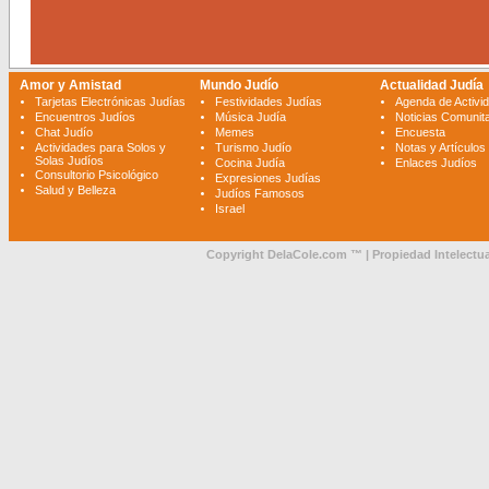
Amor y Amistad
Mundo Judío
Actualidad Judía
Tarjetas Electrónicas Judías
Festividades Judías
Agenda de Activi
Encuentros Judíos
Música Judía
Noticias Comunita
Chat Judío
Memes
Encuesta
Actividades para Solos y
Turismo Judío
Notas y Artículos
Solas Judíos
Cocina Judía
Enlaces Judíos
Consultorio Psicológico
Expresiones Judías
Salud y Belleza
Judíos Famosos
Israel
Copyright DelaCole.com ™ | Propiedad Intelectua